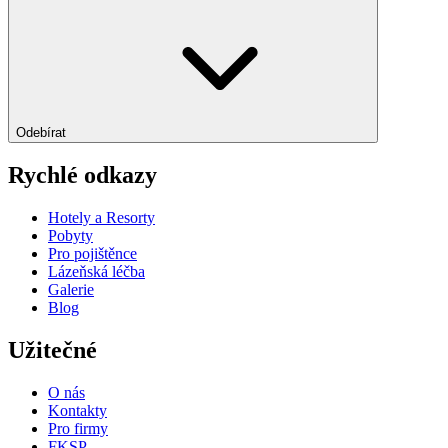
Odebírat
Rychlé odkazy
Hotely a Resorty
Pobyty
Pro pojištěnce
Lázeňská léčba
Galerie
Blog
Užitečné
O nás
Kontakty
Pro firmy
FKSP