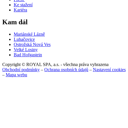
Ke stažení
Kariéra
Kam dál
Mariánské Lázně
Luhačovice
Ostrožská Nová Ves
Velké Losiny
Bad Hofgastein
Copyright © ROYAL SPA, a.s. - všechna práva vyhrazena
Obchodní podmínky
–
Ochrana osobních údajů
–
Nastavení cookies
–
Mapa webu