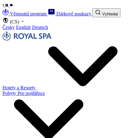
Věrnostní program
Dárkové poukazy
Vyhledat
(CS)
Česky
English
Deutsch
Hotely a Resorty
Pobyty
Pro pojištěnce