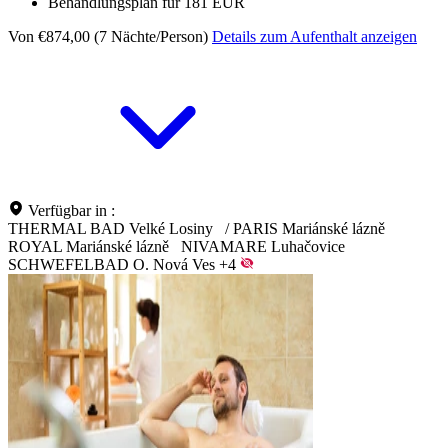
Behandlungsplan für 181 EUR
Von €874,00 (7 Nächte/Person)
Details zum Aufenthalt anzeigen
Verfügbar in :
THERMAL BAD Velké Losiny
/
PARIS Mariánské lázně
ROYAL Mariánské lázně
NIVAMARE Luhačovice
SCHWEFELBAD O. Nová Ves
+4