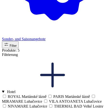
Sonder- und Saisonangebote
Filter
Produkte:
5
Filtrierung
Hotel
ROYAL Mariánské lázně
PARIS Mariánské lázně
MIRAMARE Luhačovice
VILA ANTOANETA Luhačovice
NIVAMARE Luhačovice
THERMAL BAD Velké Losiny