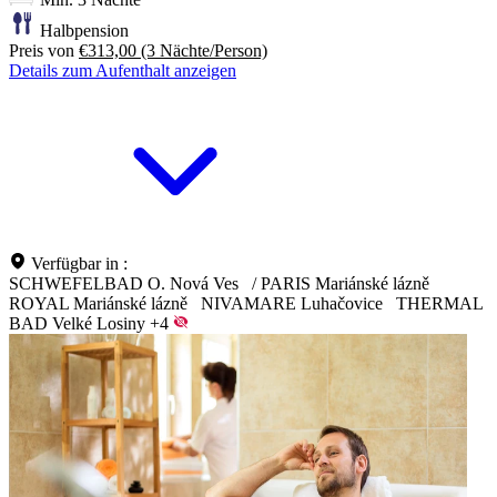
Halbpension
Preis von
€313,00
(3 Nächte/Person)
Details zum Aufenthalt anzeigen
Verfügbar in :
SCHWEFELBAD O. Nová Ves
/
PARIS Mariánské lázně
ROYAL Mariánské lázně
NIVAMARE Luhačovice
THERMAL
BAD Velké Losiny
+4