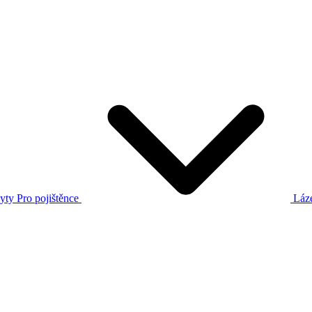
yty
Pro pojištěnce
Láz