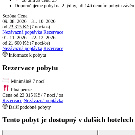
28 dnů za cenu 25
Doporučujeme pobyt na 2 týdny, při 14ti denním pobytu závěreč
Sezóna
Cena
09. 08. 2026
–
31. 10. 2026
od
23 315 Kč
(7 nocí/os)
Nezávazná poptávka
Rezervace
01. 11. 2026
–
22. 12. 2026
od
21 600 Kč
(7 nocí/os)
Nezávazná poptávka
Rezervace
Informace k pobytu
Rezervace pobytu
Minimálně 7 nocí
Plná penze
Cena od
23 315 Kč
/ 7 nocí / os
Rezervace
Nezávazná poptávka
Další podobné pobyty
Tento pobyt je dostupný v dalších hotelech