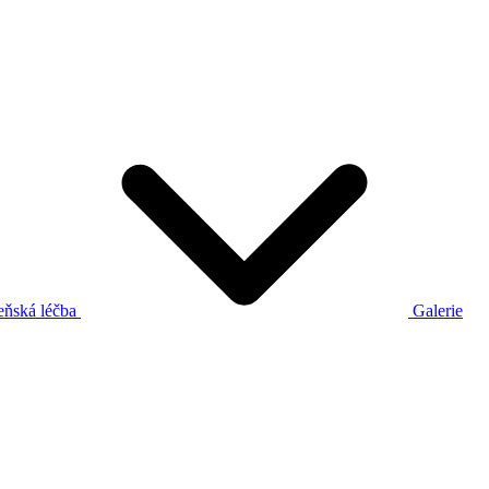
eňská léčba
Galerie