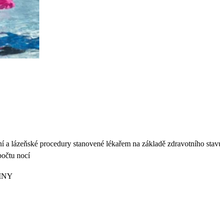
í a lázeňské procedury stanovené lékařem na základě zdravotního stavu
počtu nocí
SINY