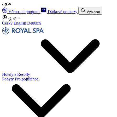
Věrnostní program
Dárkové poukazy
Vyhledat
(CS)
Česky
English
Deutsch
Hotely a Resorty
Pobyty
Pro pojištěnce