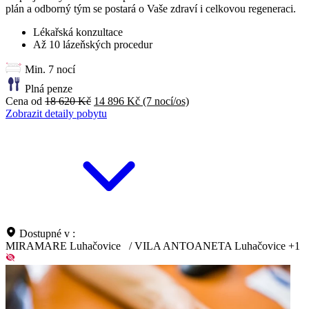
plán a odborný tým se postará o Vaše zdraví i celkovou regeneraci.
Lékařská konzultace
Až 10 lázeňských procedur
Min. 7 nocí
Plná penze
Cena od
18 620 Kč
14 896 Kč
(7 nocí/os)
Zobrazit detaily pobytu
Dostupné v :
MIRAMARE Luhačovice
/
VILA ANTOANETA Luhačovice
+1