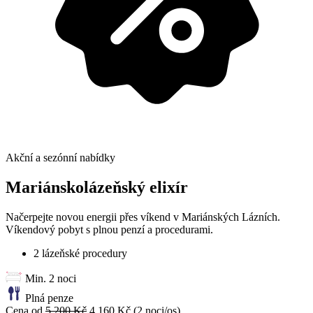
Akční a sezónní nabídky
Mariánskolázeňský elixír
Načerpejte novou energii přes víkend v Mariánských Lázních.
Víkendový pobyt s plnou penzí a procedurami.
2 lázeňské procedury
Min. 2 noci
Plná penze
Cena od
5 200 Kč
4 160 Kč
(2 noci/os)