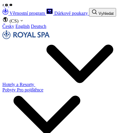
Věrnostní program
Dárkové poukazy
Vyhledat
(CS)
Česky
English
Deutsch
Hotely a Resorty
Pobyty
Pro pojištěnce