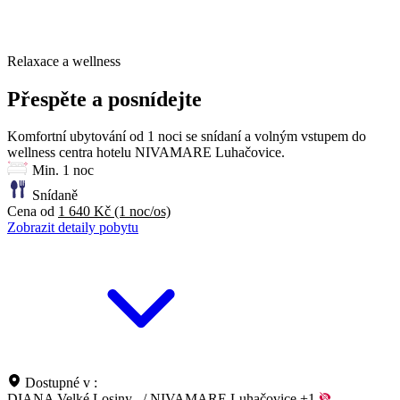
Relaxace a wellness
Přespěte a posnídejte
Komfortní ubytování od 1 noci se snídaní a volným vstupem do
wellness centra hotelu NIVAMARE Luhačovice.
Min. 1 noc
Snídaně
Cena od
1 640 Kč
(1 noc/os)
Zobrazit detaily pobytu
Dostupné v :
DIANA Velké Losiny
/
NIVAMARE Luhačovice
+1