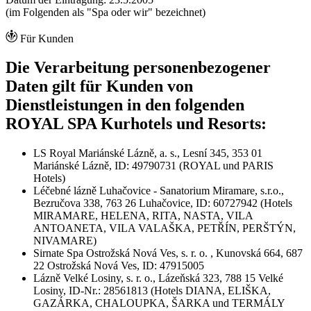
(im Folgenden als "Spa oder wir" bezeichnet)
Für Kunden
Die Verarbeitung personenbezogener
Daten gilt für Kunden von
Dienstleistungen in den folgenden
ROYAL SPA Kurhotels und Resorts:
LS Royal Mariánské Lázně, a. s., Lesní 345, 353 01
Mariánské Lázně, ID: 49790731 (ROYAL und PARIS
Hotels)
Léčebné lázně Luhačovice - Sanatorium Miramare, s.r.o.,
Bezručova 338, 763 26 Luhačovice, ID: 60727942 (Hotels
MIRAMARE, HELENA, RITA, NASTA, VILA
ANTOANETA, VILA VALAŠKA, PETŘÍN, PERŠTÝN,
NIVAMARE)
Sirnate Spa Ostrožská Nová Ves, s. r. o. , Kunovská 664, 687
22 Ostrožská Nová Ves, ID: 47915005
Lázně Velké Losiny, s. r. o., Lázeňská 323, 788 15 Velké
Losiny, ID-Nr.: 28561813 (Hotels DIANA, ELIŠKA,
GAZÁRKA, CHALOUPKA, ŠARKA und TERMÁLY