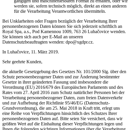
gängigen und maschinenlesbaren Format zu erhalten, oder wir
werden sie, sofern technisch möglich, direkt an einen anderen
für die Verarbeitung Verantwortlichen übermitteln.
Bei Unklarheiten oder Fragen bezüglich der Verarbeitung Ihrer
personenbezogenen Daten können Sie sich jederzeit schriftlich an
Royal Spa, a.s., Pod Kamennou 1009, 763 26 Luhačovice wenden.
Sie können sich auch per E-Mail an unseren
Datenschutzbeauftragten wenden: dpo@xgdpr.cz.
In Luhačovice, 11. März 2019.
Sehr geehrte Kunden,
die aktuelle Gesetzgebung des Gesetzes Nr. 101/2000 Slg. über den
Schutz personenbezogener Daten und zur Änderung bestimmter
Gesetze in ihrer geänderten Fassung und insbesondere die
Verordnung (EU) 2016/679 des Europäischen Parlaments und des
Rates vom 27. April 2016 zum Schutz natürlicher Personen bei der
Verarbeitung personenbezogener Daten, zum freien Datenverkehr
und zur Aufhebung der Richtlinie 95/46/EG (Datenschutz-
Grundverordnung), die am 25. Mai 2018 in Kraft tritt, erlegt uns
eine Reihe von Verpflichtungen hinsichtlich des Schutzes Ihrer
personenbezogenen Daten auf. Bitte seien Sie versichert, dass wir
größten Wert auf die Einhaltung dieser Verpflichtungen legen und
Ihnen die folgenden wichtigen Informationen über die Verarbeitung