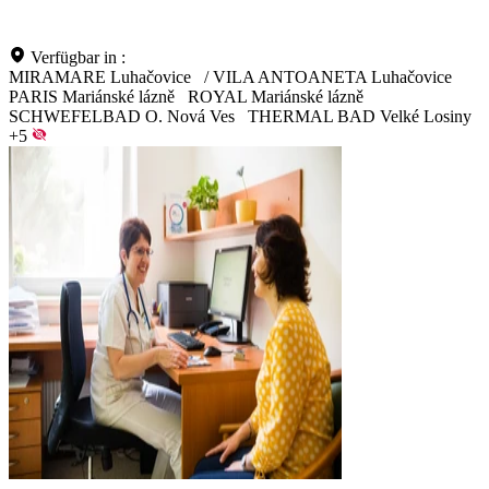
Verfügbar in :
MIRAMARE Luhačovice
/
VILA ANTOANETA Luhačovice
PARIS Mariánské lázně
ROYAL Mariánské lázně
SCHWEFELBAD O. Nová Ves
THERMAL BAD Velké Losiny
+5