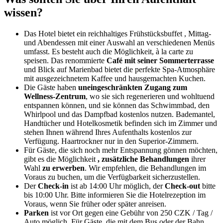
wissen?
Das Hotel bietet ein reichhaltiges Frühstücksbuffet , Mittag-
und Abendessen mit einer Auswahl an verschiedenen Menüs
umfasst. Es besteht auch die Möglichkeit, à la carte zu
speisen. Das renommierte
Café mit seiner Sommerterrasse
und Blick auf Marienbad bietet die perfekte Spa-Atmosphäre
mit ausgezeichnetem Kaffee und hausgemachten Kuchen.
Die Gäste haben
uneingeschränkten Zugang zum
Wellness-Zentrum
, wo sie sich regenerieren und wohltuend
entspannen können, und sie können das Schwimmbad, den
Whirlpool und das Dampfbad kostenlos nutzen. Bademantel,
Handtücher und Hotelkosmetik befinden sich im Zimmer und
stehen Ihnen während Ihres Aufenthalts kostenlos zur
Verfügung. Haartrockner nur in den Superior-Zimmern.
Für Gäste, die sich noch mehr Entspannung gönnen möchten,
gibt es die Möglichkeit
, zusätzliche Behandlungen
ihrer
Wahl
zu erwerben
. Wir empfehlen, die Behandlungen im
Voraus zu buchen, um die Verfügbarkeit sicherzustellen.
Der
Check-in
ist ab 14:00 Uhr möglich, der
Check-out
bitte
bis 10:00 Uhr. Bitte informieren Sie die Hotelrezeption im
Voraus, wenn Sie früher oder später anreisen.
Parken
ist vor Ort gegen eine Gebühr von 250 CZK / Tag /
Auto möglich. Für Gäste, die mit dem Bus oder der Bahn