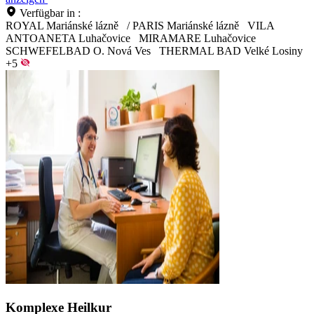
Verfügbar in :
ROYAL Mariánské lázně
/
PARIS Mariánské lázně
VILA
ANTOANETA Luhačovice
MIRAMARE Luhačovice
SCHWEFELBAD O. Nová Ves
THERMAL BAD Velké Losiny
+5
Komplexe Heilkur