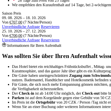
28 Tage zum Preis von 25 Tagen
Wir empfehlen den Kuraufenthalt auf 14 Tage, bei 2-wöchigem 
Saison
Preis
09. 08. 2026
–
18. 10. 2026
Von
€707,00
(7 Nächte/Person)
Unverbindliche Anfrage
Reservieren
25. 10. 2026
–
27. 12. 2026
Von
€700,00
(7 Nächte/Person)
Unverbindliche Anfrage
Reservieren
Informationen für Ihren Aufenthalt
Was sollten Sie über Ihren Aufenthalt wiss
Das Hotel bietet ein reichhaltiges Frühstücksbuffet , Mittag-
Kuratmosphäre, und das ganze Jahr über gibt es ein Kulturpro
Die Gäste haben uneingeschränkten
Zugang zum Schwimm
nutzen. Bademantel, Handtücher und Hotelkosmetik befinden s
Für Gäste, die sich noch mehr Entspannung gönnen möchten, g
die Verfügbarkeit sicherzustellen.
Der
Check-in
ist ab 14:00 Uhr möglich, der
Check-out
bitte b
Parken
ist auf dem Kurgelände gegen eine Gebühr von 50 CZK
Im Preis ist die
Ortsgebühr
von 20 CZK / Person /Tag nicht en
Wenn Sie an einer Buchung oder weiteren Informationen interess