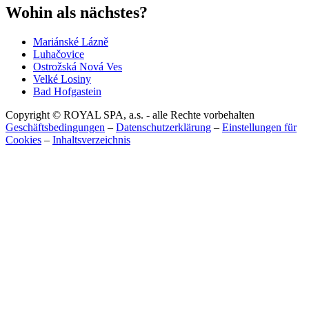
Wohin als nächstes?
Mariánské Lázně
Luhačovice
Ostrožská Nová Ves
Velké Losiny
Bad Hofgastein
Copyright © ROYAL SPA, a.s. - alle Rechte vorbehalten
Geschäftsbedingungen
–
Datenschutzerklärung
–
Einstellungen für
Cookies
–
Inhaltsverzeichnis