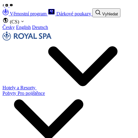
Věrnostní program
Dárkové poukazy
Vyhledat
(CS)
Česky
English
Deutsch
Hotely a Resorty
Pobyty
Pro pojištěnce