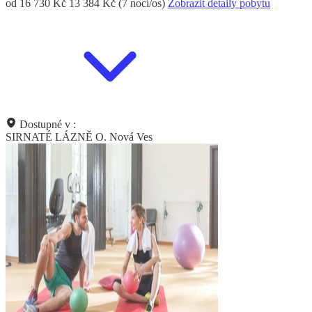
od 16 730 Kč
13 384 Kč (7 nocí/os)
Zobrazit detaily pobytu
Dostupné v :
SIRNATÉ LÁZNĚ O. Nová Ves