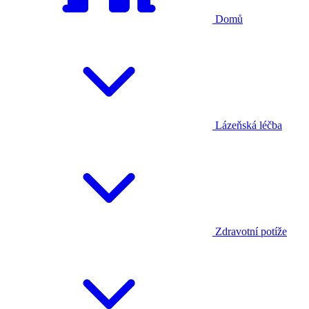
Domů
Lázeňská léčba
Zdravotní potíže