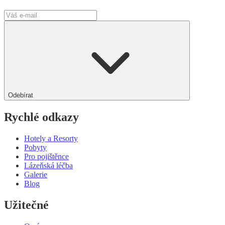
Odebírat
Rychlé odkazy
Hotely a Resorty
Pobyty
Pro pojištěnce
Lázeňská léčba
Galerie
Blog
Užitečné