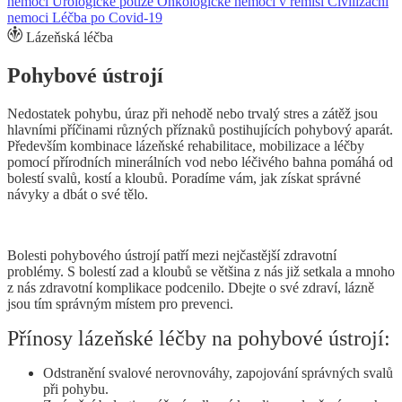
nemoci
Urologické potíže
Onkologické nemoci v remisi
Civilizační
nemoci
Léčba po Covid-19
Lázeňská léčba
Pohybové ústrojí
Nedostatek pohybu, úraz při nehodě nebo trvalý stres a zátěž jsou
hlavními příčinami různých příznaků postihujících pohybový aparát.
Především kombinace lázeňské rehabilitace, mobilizace a léčby
pomocí přírodních minerálních vod nebo léčivého bahna pomáhá od
bolestí svalů, kostí a kloubů. Poradíme vám, jak získat správné
návyky a dbát o své tělo.
Bolesti pohybového ústrojí patří mezi nejčastější zdravotní
problémy. S bolestí zad a kloubů se většina z nás již setkala a mnoho
z nás zdravotní komplikace podcenilo. Dbejte o své zdraví, lázně
jsou tím správným místem pro prevenci.
Přínosy lázeňské léčby na pohybové ústrojí:
Odstranění svalové nerovnováhy, zapojování správných svalů
při pohybu.