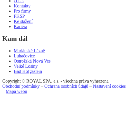
O nás
Kontakty
Pro firmy
FKSP
Ke stažení
Kariéra
Kam dál
Mariánské Lázně
Luhačovice
Ostrožská Nová Ves
Velké Losiny
Bad Hofgastein
Copyright © ROYAL SPA, a.s. - všechna práva vyhrazena
Obchodní podmínky
–
Ochrana osobních údajů
–
Nastavení cookies
–
Mapa webu