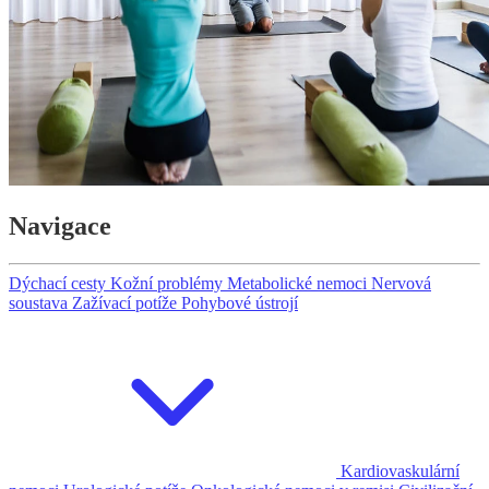
Navigace
Dýchací cesty
Kožní problémy
Metabolické nemoci
Nervová
soustava
Zažívací potíže
Pohybové ústrojí
Kardiovaskulární