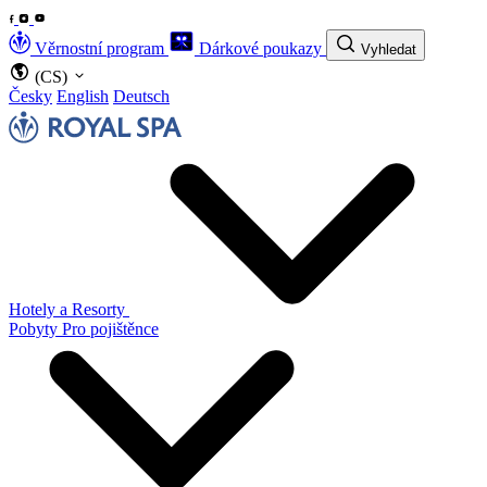
Věrnostní program
Dárkové poukazy
Vyhledat
(CS)
Česky
English
Deutsch
Hotely a Resorty
Pobyty
Pro pojištěnce