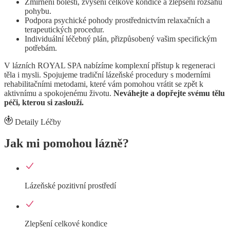
Zmírnění bolesti, zvýšení celkové kondice a zlepšení rozsahu
pohybu.
Podpora psychické pohody prostřednictvím relaxačních a
terapeutických procedur.
Individuální léčebný plán, přizpůsobený vašim specifickým
potřebám.
V lázních ROYAL SPA nabízíme komplexní přístup k regeneraci
těla i mysli. Spojujeme tradiční lázeňské procedury s moderními
rehabilitačními metodami, které vám pomohou vrátit se zpět k
aktivnímu a spokojenému životu.
Neváhejte a dopřejte svému tělu
péči, kterou si zaslouží.
Detaily Léčby
Jak mi pomohou lázně?
Lázeňské pozitivní prostředí
Zlepšení celkové kondice