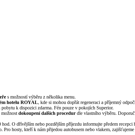
eře
s možností výběru z několika menu.
ském hotelu ROYAL
, kde si mohou dopřát regeneraci a příjemný odpoč
 pobytu k dispozici zdarma. Fén pouze v pokojích Superior.
ici možnost
dokoupení dalších procedur
dle vlastního výběru. Doporuču
 hod. O dřívějším nebo pozdějším příjezdu informujte předem recepci h
o. Pro hosty, kteří k nám přijedou autobusem nebo vlakem, zajišťujem