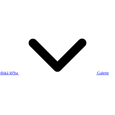
eňská léčba
Galerie