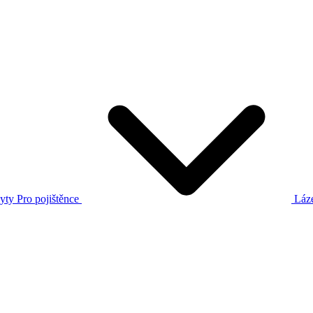
yty
Pro pojištěnce
Láz