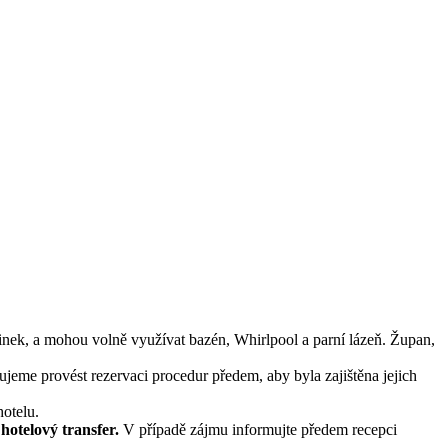
inek, a mohou volně využívat bazén, Whirlpool a parní lázeň. Župan,
jeme provést rezervaci procedur předem, aby byla zajištěna jejich
otelu.
e
hotelový transfer.
V případě zájmu informujte předem recepci