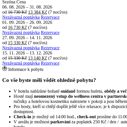
Sezóna
Cena
06. 08. 2026
–
31. 08. 2026
od
16 730 Kč
13 384 Kč
(7 nocí/os)
Nezávazná poptávka
Rezervace
01. 09. 2026
–
26. 09. 2026
od
16 730 Kč
(7 nocí/os)
Nezávazná poptávka
Rezervace
27. 09. 2026
–
14. 11. 2026
od
15 330 Kč
(7 nocí/os)
Nezávazná poptávka
Rezervace
15. 11. 2026
–
13. 12. 2026
od
15 330 Kč
13 140 Kč
(7 nocí/os)
Nezávazná poptávka
Rezervace
Informace k pobytu
Co vše byste měli vědět ohledně pobytu?
V hotelu nabízíme bohaté
snídaně
formou bufetu,
obědy a več
Hosté mají
neomezený vstup do wellness centra v partner
ručníky a hotelovou kosmetiku naleznete v pokoji a jsou během
Pro hosty, kteří si chtějí dopřát ještě více relaxace, je k dispoz
dostupnost.
Check-in
je možný od 14:00 hod.,
check-out
prosíme do 11:00
V areálu je možnost
parkování
za poplatek 250 Kč / den / aut
hotelu.