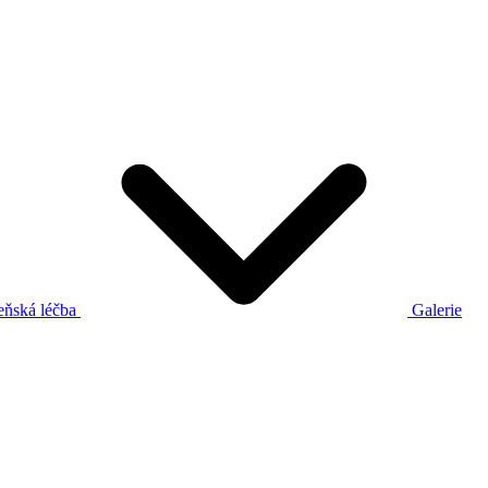
eňská léčba
Galerie