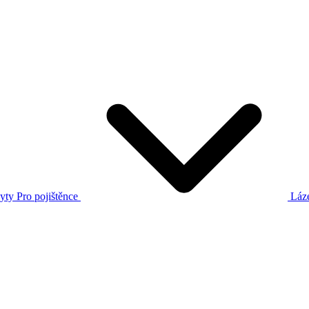
yty
Pro pojištěnce
Láz