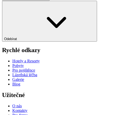
Odebírat
Rychlé odkazy
Hotely a Resorty
Pobyty
Pro pojištěnce
Lázeňská léčba
Galerie
Blog
Užitečné
O nás
Kontakty