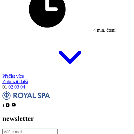
4 min. čtení
Přečíst více
Zobrazit další
01
02
03
04
newsletter