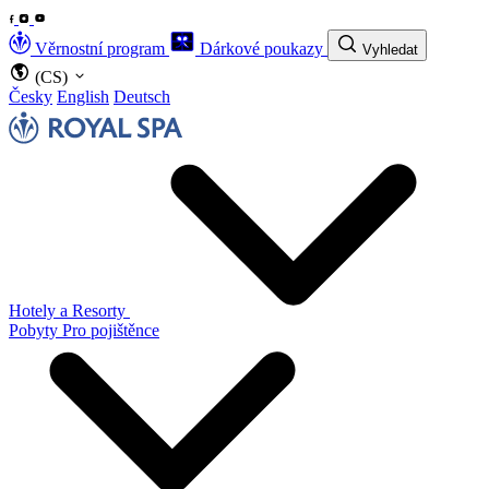
Věrnostní program
Dárkové poukazy
Vyhledat
(CS)
Česky
English
Deutsch
Hotely a Resorty
Pobyty
Pro pojištěnce