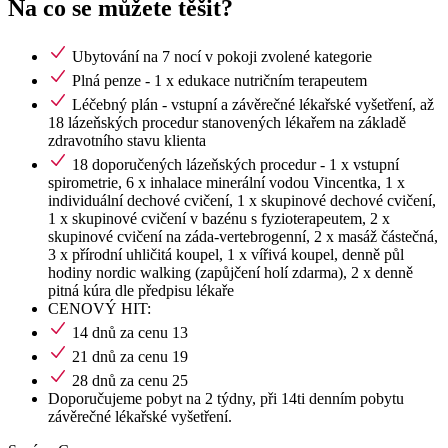
Na co se můžete těšit?
Ubytování na 7 nocí v pokoji zvolené kategorie
Plná penze - 1 x edukace nutričním terapeutem
Léčebný plán - vstupní a závěrečné lékařské vyšetření, až
18 lázeňských procedur stanovených lékařem na základě
zdravotního stavu klienta
18 doporučených lázeňských procedur - 1 x vstupní
spirometrie, 6 x inhalace minerální vodou Vincentka, 1 x
individuální dechové cvičení, 1 x skupinové dechové cvičení,
1 x skupinové cvičení v bazénu s fyzioterapeutem, 2 x
skupinové cvičení na záda-vertebrogenní, 2 x masáž částečná,
3 x přírodní uhličitá koupel, 1 x vířivá koupel, denně půl
hodiny nordic walking (zapůjčení holí zdarma), 2 x denně
pitná kúra dle předpisu lékaře
CENOVÝ HIT:
14 dnů za cenu 13
21 dnů za cenu 19
28 dnů za cenu 25
Doporučujeme pobyt na 2 týdny, při 14ti denním pobytu
závěrečné lékařské vyšetření.