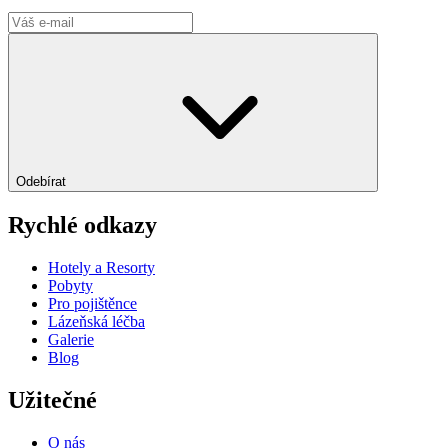
Odebírat
Rychlé odkazy
Hotely a Resorty
Pobyty
Pro pojištěnce
Lázeňská léčba
Galerie
Blog
Užitečné
O nás