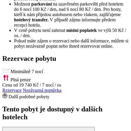
Možnost
parkování
na uzavřeném parkovišti před hotelem
do 6 nocí 100 Kč / den, nad 6 nocí 80 Kč / den. Pro hosty,
kteří k nám přijedou autobusem nebo vlakem, zajišťujeme
hotelový transfer.
V případě zájmu informujte předem
recepci hotelu.
V ceně pobytu není zahrnut
místní poplatek
ve výši 50 Kč /
os. / den.
Pokud máte zájem o rezervaci nebo další informace, můžete si
pobyt nezávazně poptat nebo ihned rezervovat online.
Rezervace pobytu
Minimálně 7 nocí
Plná penze
Cena od
19 740 Kč
/ 7 nocí / os
Rezervace
Nezávazná poptávka
Další podobné pobyty
Tento pobyt je dostupný v dalších
hotelech