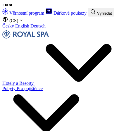
Věrnostní program
Dárkové poukazy
Vyhledat
(CS)
Česky
English
Deutsch
Hotely a Resorty
Pobyty
Pro pojištěnce