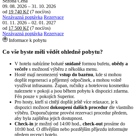
Sezóna
Cena
09. 08. 2026
–
31. 10. 2026
od
19 740 Kč
(7 nocí/os)
Nezávazná poptávka
Rezervace
01. 11. 2026
–
02. 01. 2027
od
17 500 Kč
(7 nocí/os)
Nezávazná poptávka
Rezervace
Informace k pobytu
Co vše byste měli vědět ohledně pobytu?
V hotelu nabízíme bohaté
snídaně
formou bufetu,
obědy a
večeře
s možností výběru z několika menu.
Hosté mají neomezený
vstup do bazénu
, kde si mohou
dopřát regeneraci a příjemný odpočinek, a mohou volně
využívat infrasaunu. Župan, ručníky a hotelovou kosmetiku
naleznete v pokoji a jsou během pobytu k dispozici zdarma.
Fén pouze v pokojích Superior.
Pro hosty, kteří si chtějí dopřát ještě více relaxace, je k
dispozici možnost
dokoupení dalších procedur
dle vlastního
výběru. Doporučujeme provést rezervaci procedur předem,
aby byla zajištěna jejich dostupnost.
Check-in
je možný od 14:00 hod.,
check-out
prosíme do
10:00 hod. O dřívějším nebo pozdějším příjezdu informujte
předem recepci hotelu.