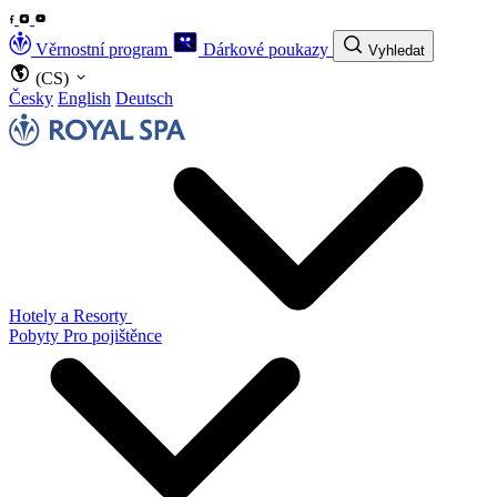
Věrnostní program
Dárkové poukazy
Vyhledat
(CS)
Česky
English
Deutsch
Hotely a Resorty
Pobyty
Pro pojištěnce