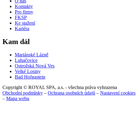
O nás
Kontakty
Pro firmy
FKSP
Ke stažení
Kariéra
Kam dál
Mariánské Lázně
Luhačovice
Ostrožská Nová Ves
Velké Losiny
Bad Hofgastein
Copyright © ROYAL SPA, a.s. - všechna práva vyhrazena
Obchodní podmínky
–
Ochrana osobních údajů
–
Nastavení cookies
–
Mapa webu