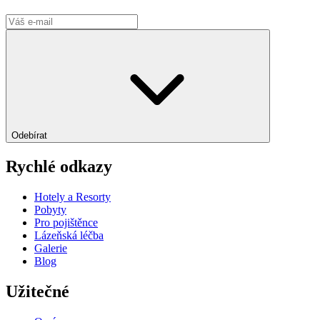
Odebírat
Rychlé odkazy
Hotely a Resorty
Pobyty
Pro pojištěnce
Lázeňská léčba
Galerie
Blog
Užitečné