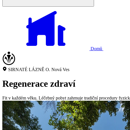
Domů
SIRNATÉ LÁZNĚ O. Nová Ves
Regenerace zdraví
Fit v každém věku. Léčebný pobyt zahrnuje tradiční procedury fyzické