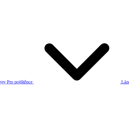
yty
Pro pojištěnce
Láz