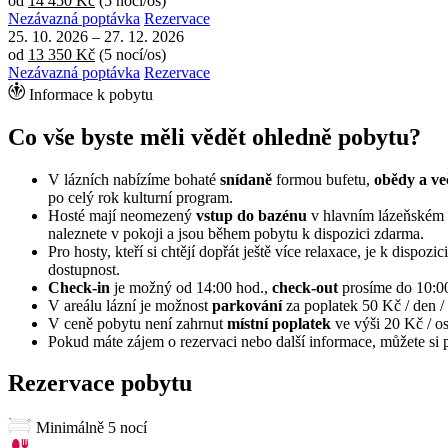
od
14 450 Kč
(5 nocí/os)
Nezávazná poptávka
Rezervace
25. 10. 2026
–
27. 12. 2026
od
13 350 Kč
(5 nocí/os)
Nezávazná poptávka
Rezervace
Informace k pobytu
Co vše byste měli vědět ohledně pobytu?
V lázních nabízíme bohaté
snídaně
formou bufetu,
obědy a ve
po celý rok kulturní program.
Hosté mají neomezený
vstup do bazénu
v hlavním lázeňském 
naleznete v pokoji a jsou během pobytu k dispozici zdarma.
Pro hosty, kteří si chtějí dopřát ještě více relaxace, je k dispoz
dostupnost.
Check-in
je možný od 14:00 hod.,
check-out
prosíme do 10:00
V areálu lázní je možnost
parkování
za poplatek 50 Kč / den 
V ceně pobytu není zahrnut
místní poplatek
ve výši 20 Kč / os
Pokud máte zájem o rezervaci nebo další informace, můžete si 
Rezervace pobytu
Minimálně 5 nocí