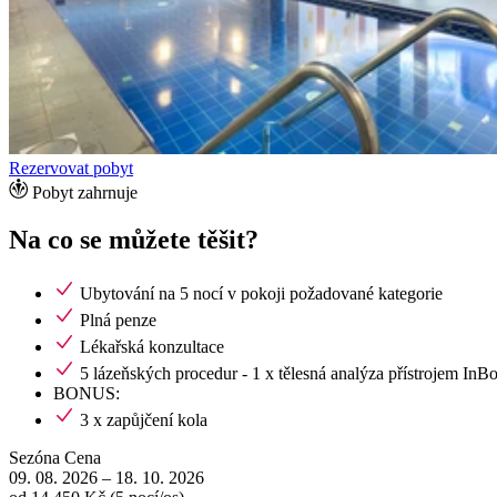
Rezervovat pobyt
Pobyt zahrnuje
Na co se můžete těšit?
Ubytování na 5 nocí v pokoji požadované kategorie
Plná penze
Lékařská konzultace
5 lázeňských procedur - 1 x tělesná analýza přístrojem InBo
BONUS:
3 x zapůjčení kola
Sezóna
Cena
09. 08. 2026
–
18. 10. 2026