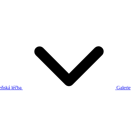
eňská léčba
Galerie