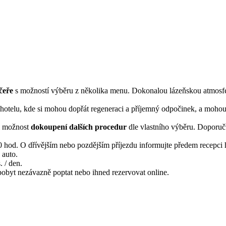
čeře
s možností výběru z několika menu. Dokonalou lázeňskou atmosf
hotelu, kde si mohou dopřát regeneraci a příjemný odpočinek, a mohou
ici možnost
dokoupení dalších procedur
dle vlastního výběru. Doporuču
 hod. O dřívějším nebo pozdějším příjezdu informujte předem recepci 
/ auto.
. / den.
pobyt nezávazně poptat nebo ihned rezervovat online.