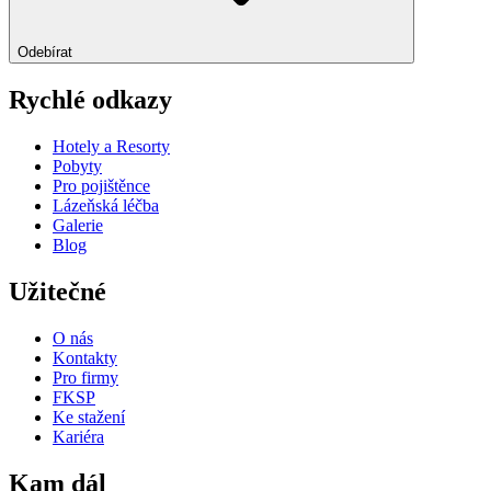
Odebírat
Rychlé odkazy
Hotely a Resorty
Pobyty
Pro pojištěnce
Lázeňská léčba
Galerie
Blog
Užitečné
O nás
Kontakty
Pro firmy
FKSP
Ke stažení
Kariéra
Kam dál