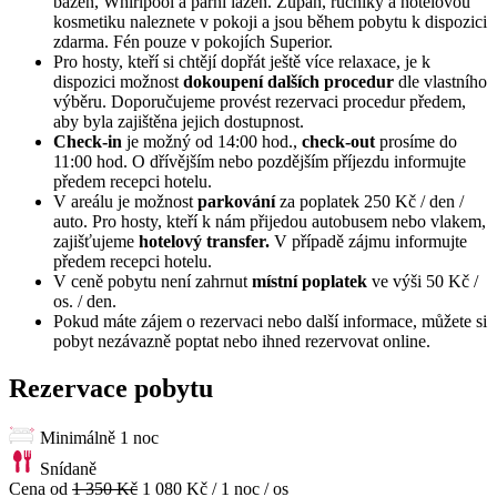
bazén, Whirlpool a parní lázeň. Župan, ručníky a hotelovou
kosmetiku naleznete v pokoji a jsou během pobytu k dispozici
zdarma. Fén pouze v pokojích Superior.
Pro hosty, kteří si chtějí dopřát ještě více relaxace, je k
dispozici možnost
dokoupení dalších procedur
dle vlastního
výběru. Doporučujeme provést rezervaci procedur předem,
aby byla zajištěna jejich dostupnost.
Check-in
je možný od 14:00 hod.,
check-out
prosíme do
11:00 hod. O dřívějším nebo pozdějším příjezdu informujte
předem recepci hotelu.
V areálu je možnost
parkování
za poplatek 250 Kč / den /
auto. Pro hosty, kteří k nám přijedou autobusem nebo vlakem,
zajišťujeme
hotelový transfer.
V případě zájmu informujte
předem recepci hotelu.
V ceně pobytu není zahrnut
místní poplatek
ve výši 50 Kč /
os. / den.
Pokud máte zájem o rezervaci nebo další informace, můžete si
pobyt nezávazně poptat nebo ihned rezervovat online.
Rezervace pobytu
Minimálně 1 noc
Snídaně
Cena od
1 350 Kč
1 080 Kč
/ 1 noc / os