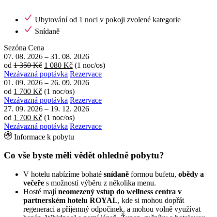
Ubytování od 1 noci v pokoji zvolené kategorie
Snídaně
Sezóna
Cena
07. 08. 2026
–
31. 08. 2026
od
1 350 Kč
1 080 Kč
(1 noc/os)
Nezávazná poptávka
Rezervace
01. 09. 2026
–
26. 09. 2026
od
1 700 Kč
(1 noc/os)
Nezávazná poptávka
Rezervace
27. 09. 2026
–
19. 12. 2026
od
1 700 Kč
(1 noc/os)
Nezávazná poptávka
Rezervace
Informace k pobytu
Co vše byste měli vědět ohledně pobytu?
V hotelu nabízíme bohaté
snídaně
formou bufetu,
obědy a
večeře
s možností výběru z několika menu.
Hosté mají
neomezený vstup do wellness centra v
partnerském hotelu ROYAL
, kde si mohou dopřát
regeneraci a příjemný odpočinek, a mohou volně využívat