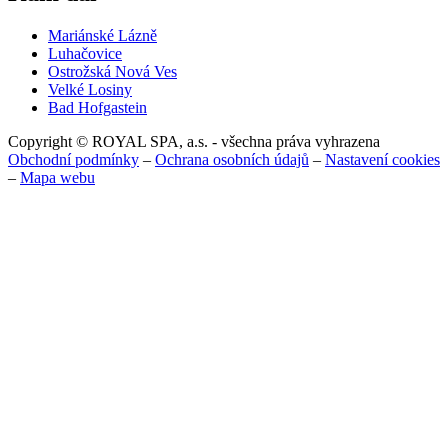
Mariánské Lázně
Luhačovice
Ostrožská Nová Ves
Velké Losiny
Bad Hofgastein
Copyright © ROYAL SPA, a.s. - všechna práva vyhrazena
Obchodní podmínky
–
Ochrana osobních údajů
–
Nastavení cookies
–
Mapa webu