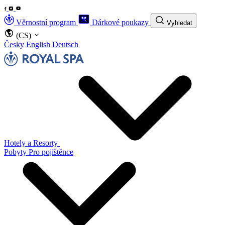
Věrnostní program
Dárkové poukazy
Vyhledat
(CS)
Česky
English
Deutsch
Hotely a Resorty
Pobyty
Pro pojištěnce