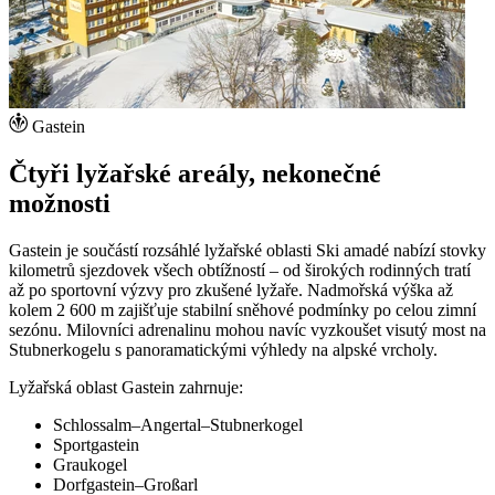
Gastein
Čtyři lyžařské areály, nekonečné
možnosti
Gastein je součástí rozsáhlé lyžařské oblasti Ski amadé nabízí stovky
kilometrů sjezdovek všech obtížností – od širokých rodinných tratí
až po sportovní výzvy pro zkušené lyžaře. Nadmořská výška až
kolem 2 600 m zajišťuje stabilní sněhové podmínky po celou zimní
sezónu. Milovníci adrenalinu mohou navíc vyzkoušet visutý most na
Stubnerkogelu s panoramatickými výhledy na alpské vrcholy.
Lyžařská oblast Gastein zahrnuje:
Schlossalm–Angertal–Stubnerkogel
Sportgastein
Graukogel
Dorfgastein–Großarl