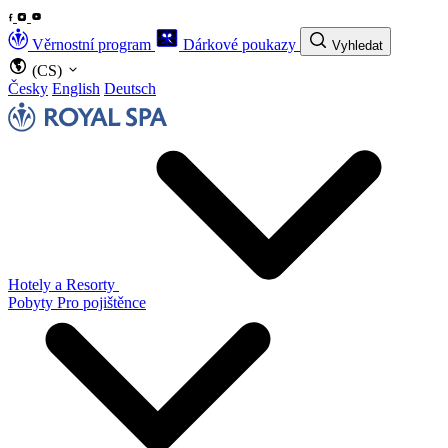
Věrnostní program
Dárkové poukazy
Vyhledat
(CS)
Česky
English
Deutsch
Hotely a Resorty
Pobyty
Pro pojištěnce