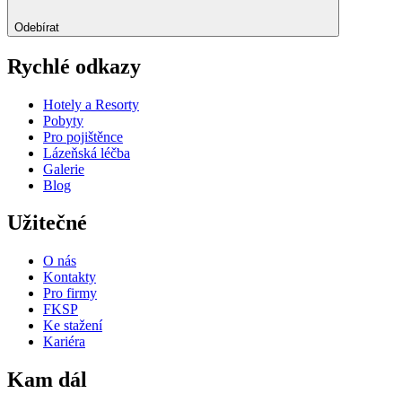
Odebírat
Rychlé odkazy
Hotely a Resorty
Pobyty
Pro pojištěnce
Lázeňská léčba
Galerie
Blog
Užitečné
O nás
Kontakty
Pro firmy
FKSP
Ke stažení
Kariéra
Kam dál