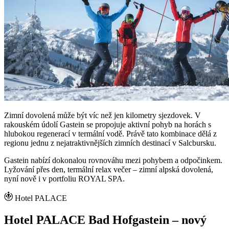
Zimní dovolená může být víc než jen kilometry sjezdovek. V
rakouském údolí Gastein se propojuje aktivní pohyb na horách s
hlubokou regenerací v termální vodě. Právě tato kombinace dělá z
regionu jednu z nejatraktivnějších zimních destinací v Salcbursku.
Gastein nabízí dokonalou rovnováhu mezi pohybem a odpočinkem.
Lyžování přes den, termální relax večer – zimní alpská dovolená,
nyní nově i v portfoliu ROYAL SPA.
Hotel PALACE
Hotel PALACE Bad Hofgastein – nový