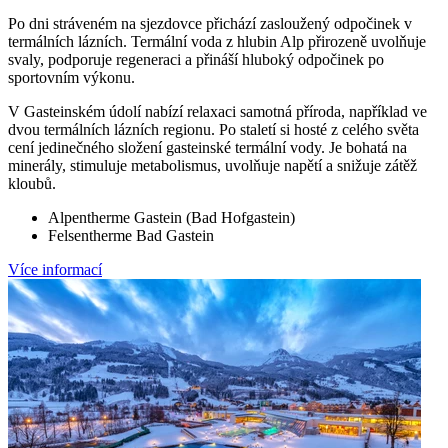
Po dni stráveném na sjezdovce přichází zasloužený odpočinek v
termálních lázních. Termální voda z hlubin Alp přirozeně uvolňuje
svaly, podporuje regeneraci a přináší hluboký odpočinek po
sportovním výkonu.
V Gasteinském údolí nabízí relaxaci samotná příroda, například ve
dvou termálních lázních regionu. Po staletí si hosté z celého světa
cení jedinečného složení gasteinské termální vody. Je bohatá na
minerály, stimuluje metabolismus, uvolňuje napětí a snižuje zátěž
kloubů.
Alpentherme Gastein (Bad Hofgastein)
Felsentherme Bad Gastein
Více informací