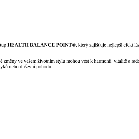
stup
HEALTH BALANCE POINT®
, který zajišťuje nejlepší efekt
é změny ve vašem životním stylu mohou vést k harmonii, vitalitě a rados
návyků nebo duševní pohodu.