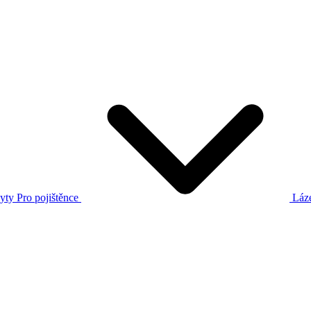
yty
Pro pojištěnce
Láz