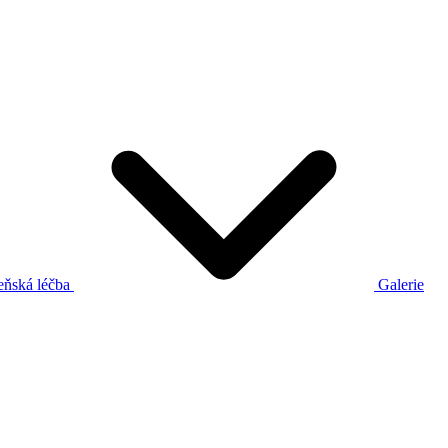
eňská léčba
Galerie