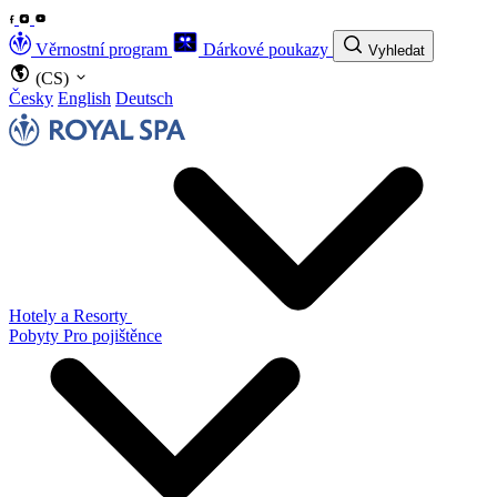
Věrnostní program
Dárkové poukazy
Vyhledat
(CS)
Česky
English
Deutsch
Hotely a Resorty
Pobyty
Pro pojištěnce