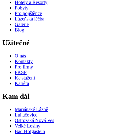
Hotely a Resorty
Pobyty
Pro pojištěnce
Lázeňská léčba
Galerie
Blog
Užitečné
O nás
Kontakty
Pro firmy
FKSP
Ke stažení
Kariéra
Kam dál
Mariánské Lázně
Luhačovice
Ostrožská Nová Ves
Velké Losiny
Bad Hofgastein